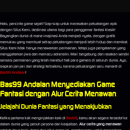
Halo, pencinta game sejati! Siap-siap untuk merasakan petualangan epik
dengan Situs Kami, destinasi utama bagi para penggemar fantasi klasik!
Bayangkan dunia di mana imajinasi Anda menjadi nyata, dengan grafik
memukau yang membuat setiap petualangan menjadi lebih hidup dan memikat.
Situs Kami tidak hanya menawarkan permainan, tetapi juga pengalaman yang
menggetarkan jiwa dan memacu adrenalin. Mari bergabung dan rasakan sendiri
sensasi permainan yang telah merebut hati para gamers di seluruh dunia. Ayo,
siapkan jari-jari dan strategi terbaikmu, karena petualangan seru menanti di
Bas99 Andalan
!
Bas99 Andalan Menyediakan Game
Fantasi dengan Alur Cerita Menawan
Jelajahi Dunia Fantasi yang Menakjubkan
Ketika pertama kali menginjakkan kaki di
Bas99
, kamu akan segera tersedot ke
dalam dunia yang penuh pesona dan keajaiban.
Alur cerita yang menawan