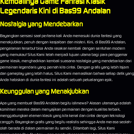
Kembalinya Game Fantasi Klasik
Legendaris Kini di Bas99 Andalan
Nostalgia yang Mendebarkan
Bayangkan sensasi saat pertama kali Anda memasuki dunia fantasi yang
menakjubkan, penuh dengan keajaiban dan misteri. Kini, di Bas99 Andalan,
pengalaman tersebut bisa Anda rasakan kembali dengan sentuhan modern
yang memukau! Situs Kami telah menjadi tujuan utama bagi para penggemar
game klasik, menghadirkan kembali suasana nostalgia yang mendebarkan dari
permainan legendaris yang pernah kita cintai. Dengan grafis yang lebih tajam
dan gameplay yang lebih halus, Situs Kami memastikan bahwa setiap detik yang
Anda habiskan di dunia fantasi ini adalah sebuah petualangan epik.
Keunggulan yang Menakjubkan
Apa yang membuat Bas99 Andalan begitu istimewa? Alasan utamanya adalah
komitmen mereka dalam menyajikan permainan dengan kualitas terbaik,
menggabungkan elemen klasik yang kita kenal dan cintai dengan teknologi
canggih. Bayangkan grafis yang begitu realistis sehingga Anda merasa seolah-
olah berada di dalam permainan itu sendiri. Ditambah lagi, Situs Kami