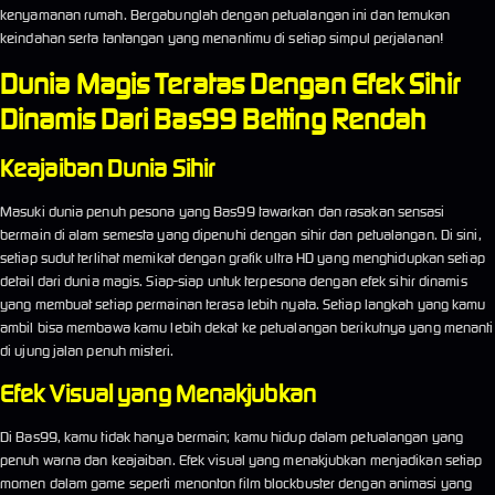
kenyamanan rumah. Bergabunglah dengan petualangan ini dan temukan
keindahan serta tantangan yang menantimu di setiap simpul perjalanan!
Dunia Magis Teratas Dengan Efek Sihir
Dinamis Dari Bas99 Betting Rendah
Keajaiban Dunia Sihir
Masuki dunia penuh pesona yang Bas99 tawarkan dan rasakan sensasi
bermain di alam semesta yang dipenuhi dengan sihir dan petualangan. Di sini,
setiap sudut terlihat memikat dengan grafik ultra HD yang menghidupkan setiap
detail dari dunia magis. Siap-siap untuk terpesona dengan efek sihir dinamis
yang membuat setiap permainan terasa lebih nyata. Setiap langkah yang kamu
ambil bisa membawa kamu lebih dekat ke petualangan berikutnya yang menanti
di ujung jalan penuh misteri.
Efek Visual yang Menakjubkan
Di Bas99, kamu tidak hanya bermain; kamu hidup dalam petualangan yang
penuh warna dan keajaiban. Efek visual yang menakjubkan menjadikan setiap
momen dalam game seperti menonton film blockbuster dengan animasi yang