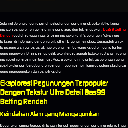
Selamat datang di dunia penuh petualangan yang menakjubkan! Jika kamu
mencari pengalaman game online yang seru dan tak terlupakan,
Bas99 Betting
Rendah
adalah jawabannya. Situs ini menawarkan Petualangan Adventure
terkeren di Indonesia dengan grafik ultra HD yang memukau. Bersiaplah untuk
terpesona oleh api bergerak nyata yang membawamu ke dalam dunia fantasi
yang menawan. Di sini, setiap detik akan terasa seperti ledakan adrenalin yang
membuatmu terus ingin bermain. Ayo, siapkan dirimu untuk petualangan yang
spektakuler dan bergabunglah dengan ribuan pemain lainnya dalam eksplorasi
yang menegangkan dan penuh kejutan!
Eksplorasi Pegunungan Terpopuler
Dengan Tekstur Ultra Detail Bas99
Betting Rendah
Keindahan Alam yang Mengagumkan
Bayangkan dirimu berada di tengah-tengah pegunungan yang menjulang tinggi