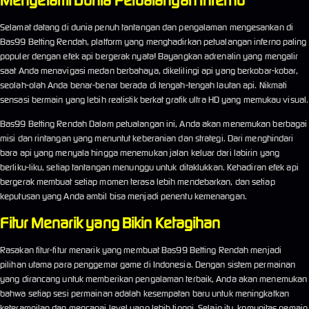
Menyelami Dunia Petualangan Inferno
Selamat datang di dunia penuh tantangan dan pengalaman mengesankan di
Bas99 Betting Rendah, platform yang menghadirkan petualangan inferno paling
populer dengan efek api bergerak nyata! Bayangkan adrenalin yang mengalir
saat Anda menavigasi medan berbahaya, dikelilingi api yang berkobar-kobar,
seolah-olah Anda benar-benar berada di tengah-tengah lautan api. Nikmati
sensasi bermain yang lebih realistik berkat grafik ultra HD yang memukau visual.
Bas99 Betting Rendah Dalam petualangan ini, Anda akan menemukan berbagai
misi dan rintangan yang menuntut keberanian dan strategi. Dari menghindari
bara api yang menyala hingga menemukan jalan keluar dari labirin yang
berliku-liku, setiap tantangan menunggu untuk ditaklukkan. Kehadiran efek api
bergerak membuat setiap momen terasa lebih mendebarkan, dan setiap
keputusan yang Anda ambil bisa menjadi penentu kemenangan.
Fitur Menarik yang Bikin Ketagihan
Rasakan fitur-fitur menarik yang membuat Bas99 Betting Rendah menjadi
pilihan utama para penggemar game di Indonesia. Dengan sistem permainan
yang dirancang untuk memberikan pengalaman terbaik, Anda akan menemukan
bahwa setiap sesi permainan adalah kesempatan baru untuk meningkatkan
keterampilan dan mencapai level yang lebih tinggi. Selain itu, komunitas pemain