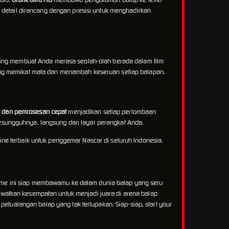
p detail dirancang dengan presisi untuk menghadirkan
ing membuat Anda merasa seolah-olah berada dalam film
ng memikat mata dan menambah keseruan setiap balapan.
s dan pemrosesan cepat
menjadikan setiap perlombaan
sesungguhnya, langsung dari layar perangkat Anda.
ine terbaik untuk penggemar Nascar di seluruh Indonesia.
game ini siap membawamu ke dalam dunia balap yang seru
ewatkan kesempatan untuk menjadi juara di arena balap
tualangan balap yang tak terlupakan. Siap-siap, start your