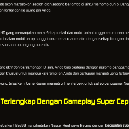
a akan merasakan seolah-olah sedang berlomba di sirkuit ternama dunia. Denga
n tantangan ke ujung jari Anda.
HD yang memanjakan mata. Setiap detail dari mobil balap hingga kerumunan pe
i dalam mobil balap sungguhan, memacu adrenalin dengan setiap tikungan dan be
 suasana balap yang autentik.
ng aktif dan bersemangat. Di sini, Anda bisa bertemu dengan sesama penggemar 
an khusus untuk menguji keterampilan Anda dan bertujuan menjadi yang terbaik
ng, Situs Kami benar-benar menjadi pilihan terbaik untuk setiap penggemar Na
ng Terlengkap Dengan Gameplay Super C
ndebarkan! Bas99 menghadirkan Nascar Heatwave Racing dengan
kecepatan sup