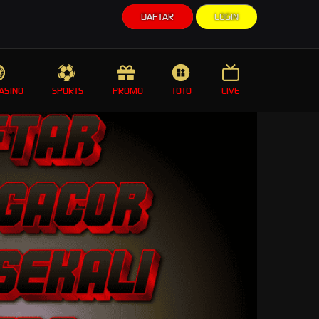
DAFTAR
LOGIN
CASINO
SPORTS
PROMO
TOTO
LIVE