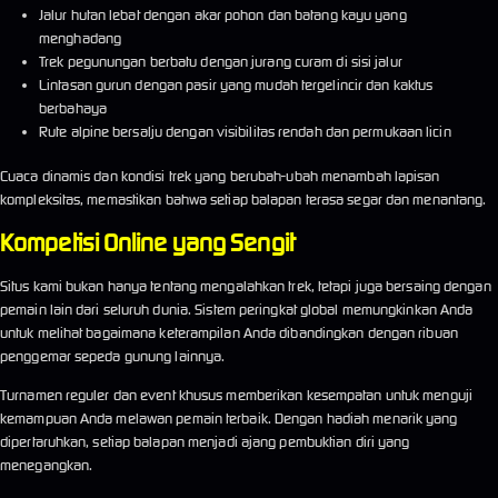
Jalur hutan lebat dengan akar pohon dan batang kayu yang
menghadang
Trek pegunungan berbatu dengan jurang curam di sisi jalur
Lintasan gurun dengan pasir yang mudah tergelincir dan kaktus
berbahaya
Rute alpine bersalju dengan visibilitas rendah dan permukaan licin
Cuaca dinamis dan kondisi trek yang berubah-ubah menambah lapisan
kompleksitas, memastikan bahwa setiap balapan terasa segar dan menantang.
Kompetisi Online yang Sengit
Situs kami bukan hanya tentang mengalahkan trek, tetapi juga bersaing dengan
pemain lain dari seluruh dunia. Sistem peringkat global memungkinkan Anda
untuk melihat bagaimana keterampilan Anda dibandingkan dengan ribuan
penggemar sepeda gunung lainnya.
Turnamen reguler dan event khusus memberikan kesempatan untuk menguji
kemampuan Anda melawan pemain terbaik. Dengan hadiah menarik yang
dipertaruhkan, setiap balapan menjadi ajang pembuktian diri yang
menegangkan.