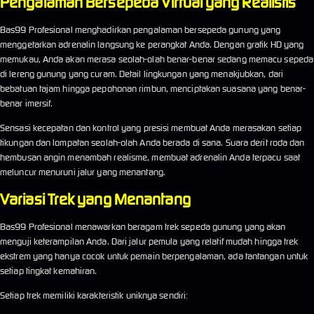
Pengalaman Bersepeda Virtual yang Realistis
Bas99 Profesional menghadirkan pengalaman bersepeda gunung yang
menggetarkan adrenalin langsung ke perangkat Anda. Dengan grafik HD yang
memukau, Anda akan merasa seolah-olah benar-benar sedang memacu sepeda
di lereng gunung yang curam. Detail lingkungan yang menakjubkan, dari
bebatuan tajam hingga pepohonan rimbun, menciptakan suasana yang benar-
benar imersif.
Sensasi kecepatan dan kontrol yang presisi membuat Anda merasakan setiap
tikungan dan lompatan seolah-olah Anda berada di sana. Suara derit roda dan
hembusan angin menambah realisme, membuat adrenalin Anda terpacu saat
meluncur menuruni jalur yang menantang.
Variasi Trek yang Menantang
Bas99 Profesional menawarkan beragam trek sepeda gunung yang akan
menguji keterampilan Anda. Dari jalur pemula yang relatif mudah hingga trek
ekstrem yang hanya cocok untuk pemain berpengalaman, ada tantangan untuk
setiap tingkat kemahiran.
Setiap trek memiliki karakteristik uniknya sendiri: