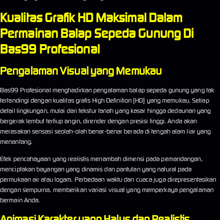
Kualitas Grafik HD Maksimal Dalam
Permainan Balap Sepeda Gunung Di
Bas99 Profesional
Pengalaman Visual yang Memukau
Bas99 Profesional menghadirkan pengalaman balap sepeda gunung yang tak
tertandingi dengan kualitas grafis High Definition (HD) yang memukau. Setiap
detail lingkungan, mulai dari tekstur tanah yang kasar hingga dedaunan yang
bergerak lembut tertiup angin, dirender dengan presisi tinggi. Anda akan
merasakan sensasi seolah-olah benar-benar berada di tengah alam liar yang
menantang.
Efek pencahayaan yang realistis menambah dimensi pada pemandangan,
menciptakan bayangan yang dinamis dan pantulan yang natural pada
permukaan air atau logam. Perbedaan waktu dan cuaca juga direpresentasikan
dengan sempurna, memberikan variasi visual yang memperkaya pengalaman
bermain Anda.
Animasi Karakter yang Halus dan Realistis