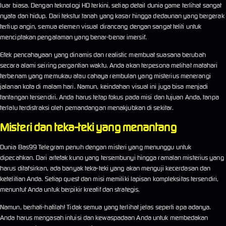
luar biasa. Dengan teknologi HD terkini, setiap detail dunia game terlihat sangat
nyata dan hidup. Dari tekstur tanah yang kasar hingga dedaunan yang bergerak
tertiup angin, semua elemen visual dirancang dengan sangat teliti untuk
menciptakan pengalaman yang benar-benar imersif.
Efek pencahayaan yang dinamis dan realistic membuat suasana berubah
secara alami seiring pergantian waktu. Anda akan terpesona melihat matahari
terbenam yang memukau atau cahaya rembulan yang misterius menerangi
jalanan kota di malam hari. Namun, keindahan visual ini juga bisa menjadi
tantangan tersendiri. Anda harus tetap fokus pada misi dan tujuan Anda, tanpa
terlalu terdistraksi oleh pemandangan menakjubkan di sekitar.
Misteri dan teka-teki yang menantang
Dunia Bas99 Telegram penuh dengan misteri yang menunggu untuk
dipecahkan. Dari artefak kuno yang tersembunyi hingga ramalan misterius yang
harus ditafsirkan, ada banyak teka-teki yang akan menguji kecerdasan dan
ketelitian Anda. Setiap quest dan misi memiliki lapisan kompleksitas tersendiri,
menuntut Anda untuk berpikir kreatif dan strategis.
Namun, berhati-hatilah! Tidak semua yang terlihat jelas seperti apa adanya.
Anda harus mengasah intuisi dan kewaspadaan Anda untuk membedakan