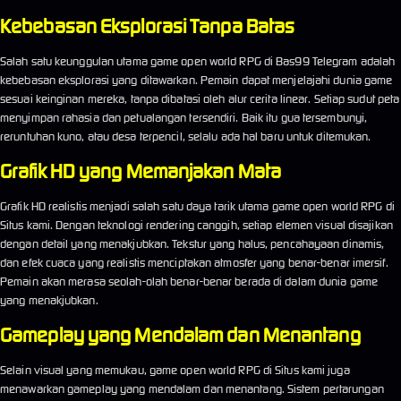
Kebebasan Eksplorasi Tanpa Batas
Salah satu keunggulan utama game open world RPG di Bas99 Telegram adalah
kebebasan eksplorasi yang ditawarkan. Pemain dapat menjelajahi dunia game
sesuai keinginan mereka, tanpa dibatasi oleh alur cerita linear. Setiap sudut peta
menyimpan rahasia dan petualangan tersendiri. Baik itu gua tersembunyi,
reruntuhan kuno, atau desa terpencil, selalu ada hal baru untuk ditemukan.
Grafik HD yang Memanjakan Mata
Grafik HD realistis menjadi salah satu daya tarik utama game open world RPG di
Situs kami. Dengan teknologi rendering canggih, setiap elemen visual disajikan
dengan detail yang menakjubkan. Tekstur yang halus, pencahayaan dinamis,
dan efek cuaca yang realistis menciptakan atmosfer yang benar-benar imersif.
Pemain akan merasa seolah-olah benar-benar berada di dalam dunia game
yang menakjubkan.
Gameplay yang Mendalam dan Menantang
Selain visual yang memukau, game open world RPG di Situs kami juga
menawarkan gameplay yang mendalam dan menantang. Sistem pertarungan