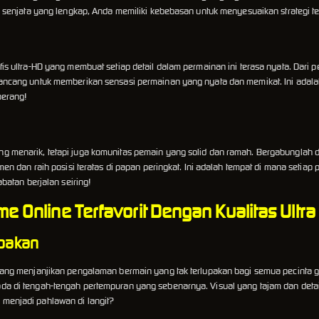
 senjata yang lengkap, Anda memiliki kebebasan untuk menyesuaikan strategi t
s ultra-HD yang membuat setiap detail dalam permainan ini terasa nyata. Dari 
ancang untuk memberikan sensasi permainan yang nyata dan memikat. Ini ada
perang!
menarik, tetapi juga komunitas pemain yang solid dan ramah. Bergabunglah deng
en dan raih posisi teratas di papan peringkat. Ini adalah tempat di mana setiap
batan berjalan seiring!
Online Terfavorit Dengan Kualitas Ultra
upakan
ang menjanjikan pengalaman bermain yang tak terlupakan bagi semua pecinta 
a di tengah-tengah pertempuran yang sebenarnya. Visual yang tajam dan deta
menjadi pahlawan di langit?