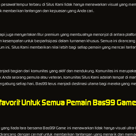
sawat tempur terbaru di Situs Kami tidak hanya menawarkan visual yang mem
k memberikan tantangan dan kepuasan yang Anda cari.
api juga menyertakan fitur premium yang membuatnya menonjol di antara platform l
kesempatan untuk berpartisipasi dalam turnamen khusus. Semua ini dirancang u
m ini, Situs Kami memberikan nilai lebih bagi setiap pemain yang mencari tanta
jadi bagian dari komunitas yang aktif dan mendukung. Komunitas ini merupakan 
 Anda seorang pemula atau veteran, komunitas Situs Kami adalah tempat di ma
abung setiap hari, Bas99 terus menjadi destinasi utama bagi mereka yang me
rfavorit Untuk Semua Pemain Bas99 Game
an yang tiada tara bersama Bas99! Game ini menawarkan tidak hanya visual ult
dirancang dengan cermat untuk memberikan tantangan yang menarik dan memac