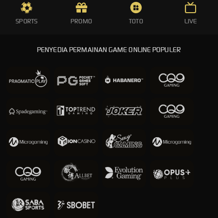
LIVECHAT
SPORTS
PROMO
TOTO
LIVE
DOWNLOAD APK
PENYEDIA PERMAINAN GAME ONLINE POPULER