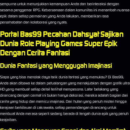
sempurna untuk menunjukkan kemampuan Anda dan berinteraksi dengan
sesama penggemar RPG. Kebersamaan dalam komunitas ini menambah nuansa
epik dalam setiap permainan yang Anda lakukan, memberikan rasa
persahabatan dan kolaborasi yang nyata.
Portal Bas99 Pecahan Dahsyat Sajikan
Dunia Role Playing Games Super Epik
Dengan Cerita Fantasi
Dunia Fantasi yang Menggugah Imajinasi
Siapa yang bisa menolak daya tarik dunia fantasi yang memukau? Di Bas99,
Anda akan dibawa ke dalam petualangan yang menakjubkan dengan grafik ultra
HD yang membuat setiap detail terlihat mempesona. Latar belakang yang
dirancang dengan cermat ini bukan hanya dekorasi; mereka adalah bagian dari
cerita yang hidup dan memicu imajinasi. Dari hutan yang penuh misteri hingga
kerajaan berkilauan di cakrawala, setiap pemandangan dirancang untuk
membuat Anda merasa seperti sedang berada di tengah dunia epik yang penuh
keajaiban.