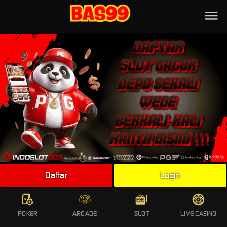
HOME
POKER
ARCADE
SLOT ONLINE
LIVE CASINO
SPORTS
PROMO
TOTO
Daftar
Login
LIVE
WHATSAPP
POKER
ARCADE
SLOT
LIVE CASINO
TELEGRAM