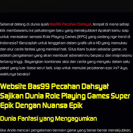
Selamat datang di dunia ajaib
Bas99 Pecahan Dahsyat
, tempat di mana setiap
klik membawamu ke petualangan baru yang menakjubkan! Apakah kamu siap
untuk merasakan sensasi Role Playing Games (RPG) yang sedang nge-trend di
Indonesia? Bersiaplah untuk tenggelam dalam grafik ultra HD yang memukau
dan alur cerita fantasi yang memikat hati. Situs Kami bukan sekadar game, ini
adalah pengalaman yang akan membuat adrenalinmu berpacu dan imajinasimu
terbang tinggi. Bayangkan kombinasi aksi dan cerita yang menyatu dalam satu
paket yang luar biasa seru! Jadi, siap untuk memulai perjalanan epic ini? Ayo,
waktunya beraksi!
Website Bas99 Pecahan Dahsyat
Sajikan Dunia Role Playing Games Super
Epik Dengan Nuansa Epik
Dunia Fantasi yang Mengagumkan
Jika Anda mencari pengalaman bermain game yang benar-benar menakjubkan,