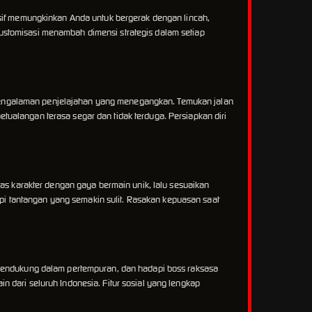
if memungkinkan Anda untuk bergerak dengan lincah,
stomisasi menambah dimensi strategis dalam setiap
n pengalaman penjelajahan yang menegangkan. Temukan jalan
tualangan terasa segar dan tidak terduga. Persiapkan diri
s karakter dengan gaya bermain unik, lalu sesuaikan
pi tantangan yang semakin sulit. Rasakan kepuasan saat
mendukung dalam pertempuran, dan hadapi boss raksasa
dari seluruh Indonesia. Fitur sosial yang lengkap