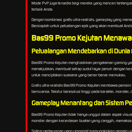
Mode PvP juga tersedia bagi mereka yang mencari tantanga
terbaik Anda.
Dengan kombinasi grafis ultra-realistis, gameplay yang men
Bersiaplah untuk petualangan epik yang akan membuat Anda t
Bas99 Promo Kejutan Menawar
Petualangan Mendebarkan di Dunia 
Bas99 Promo Kejutan menghadirkan pengalaman gaming yang 
menakjubkan, membuat setiap sudut layar penuh dengan keaj
untuk menciptakan suasana yang benar-benar memukau.
Grafis ultra-realistis Bas99 Promo Kejutan membawa pemain
bernuansa. Tekstur beresolusi tinggi pada karakter, monst
Gameplay Menantang dan Sistem P
Bas99 Promo Kejutan tidak hanya unggul dalam aspek visua
monster dengan kecerdasan buatan yang canggih, memaksa m
Sistem pertarungan yang responsif memungkinkan pemain un