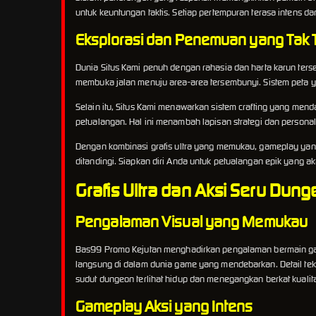
untuk keuntungan taktis. Setiap pertempuran terasa intens
Eksplorasi dan Penemuan yang Tak 
Dunia Situs Kami penuh dengan rahasia dan harta karun ter
membuka jalan menuju area-area tersembunyi. Sistem peta y
Selain itu, Situs Kami menawarkan sistem crafting yang m
petualangan. Hal ini menambah lapisan strategi dan person
Dengan kombinasi grafis ultra yang memukau, gameplay yan
ditandingi. Siapkan diri Anda untuk petualangan epik yang 
Grafis Ultra dan Aksi Seru Dun
Pengalaman Visual yang Memukau
Bas99 Promo Kejutan menghadirkan pengalaman bermain game
langsung di dalam dunia game yang mendebarkan. Detail teks
sudut dungeon terlihat hidup dan menegangkan berkat kualitas
Gameplay Aksi yang Intens