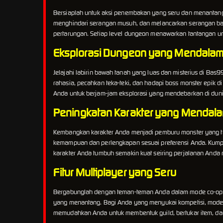
Bersiaplah untuk aksi penembakan yang seru dan menantang
menghindari serangan musuh, dan melancarkan serangan ba
pertarungan. Setiap level dungeon menawarkan tantangan uni
Eksplorasi Dungeon yang Mendala
Jelajahi labirin bawah tanah yang luas dan misterius di B
rahasia, pecahkan teka-teki, dan hadapi boss monster epik d
Anda untuk berjam-jam eksplorasi yang mendebarkan di duni
Peningkatan Karakter yang Mendal
Kembangkan karakter Anda menjadi pemburu monster yang tan
kemampuan dan perlengkapan sesuai preferensi Anda. Kumpulk
karakter Anda tumbuh semakin kuat seiring perjalanan And
Fitur Multiplayer yang Seru
Bergabunglah dengan teman-teman Anda dalam mode co-op un
yang menantang. Bagi Anda yang menyukai kompetisi, mode P
memudahkan Anda untuk membentuk guild, bertukar item, da