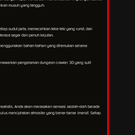
lahkan musuh yang tangguh.
tiap sudut peta, memecahkan teka-teki yang rumit, dan
erasa segar dan penuh kejutan.
ik menggunakan bahan-bahan yang ditemukan selama
menawarkan pengalaman dungeon crawler 3D yang sulit
alistis, Anda akan merasakan sensasi seolah-olah berada
ulus menciptakan atmosfer yang benar-benar imersif. Setiap